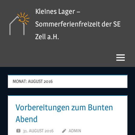
Zum
Kleines Lager –
Inhalt
springen
Sommerferienfreizeit der SE
Zell a.H.
Menü
MONAT:
AUGUST 2016
Vorbereitungen zum Bunten
Abend
31. AUGUST 2016
ADMIN