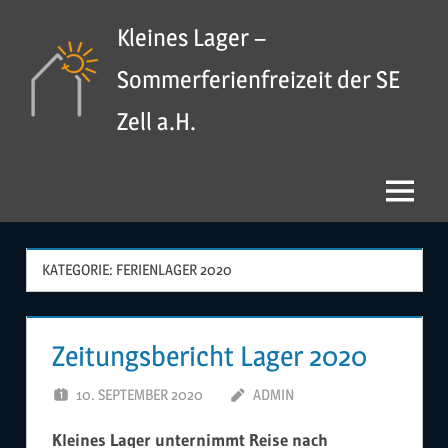
Zum
Kleines Lager –
Inhalt
springen
Sommerferienfreizeit der SE
Zell a.H.
Menü
KATEGORIE:
FERIENLAGER 2020
Zeitungsbericht Lager 2020
10. SEPTEMBER 2020
ADMIN
Kleines Lager unternimmt Reise nach