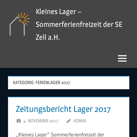
Zum
Kleines Lager –
Inhalt
springen
Sommerferienfreizeit der SE
Zell a.H.
Menü
KATEGORIE:
FERIENLAGER 2017
Zeitungsbericht Lager 2017
4. NOVEMBER 2017
ADMIN
„Kleines Lager“ Sommerferienfreizeit der