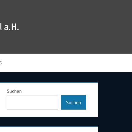
 a.H.
G
Suchen
Suchen