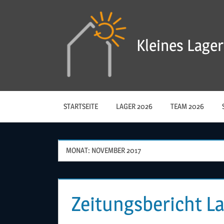
Zum
Inhalt
springen
Kleines Lager
STARTSEITE
LAGER 2026
TEAM 2026
MONAT:
NOVEMBER 2017
Zeitungsbericht L