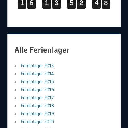
1
1
1
6
6
6
1
1
1
3
3
3
5
5
5
2
2
2
4
4
4
7
7
7
1
6
1
3
5
2
4
7
Alle Ferienlager
Ferienlager 2013
Ferienlager 2014
Ferienlager 2015
Ferienlager 2016
Ferienlager 2017
Ferienlager 2018
Ferienlager 2019
Ferienlager 2020