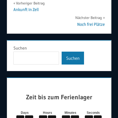
Beitragsnavigation
Vorheriger Beitrag
Ankunft in Zell
Nächster Beitrag
Noch frei Plätze
Suchen
Suchen
Zeit bis zum Ferienlager
Days
Hours
Minutes
Seconds