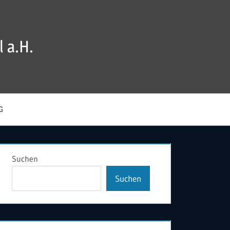
 a.H.
G
Suchen
Suchen