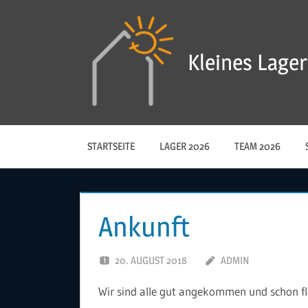
Zum
Inhalt
springen
Kleines Lager
STARTSEITE
LAGER 2026
TEAM 2026
Ankunft
20. AUGUST 2018
ADMIN
Wir sind alle gut angekommen und schon f