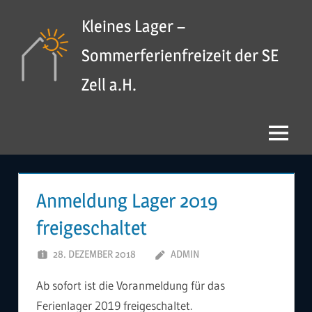
Zum
Kleines Lager –
Inhalt
springen
Sommerferienfreizeit der SE
Zell a.H.
Menü
Anmeldung Lager 2019
freigeschaltet
28. DEZEMBER 2018
ADMIN
Ab sofort ist die Voranmeldung für das
Ferienlager 2019 freigeschaltet.