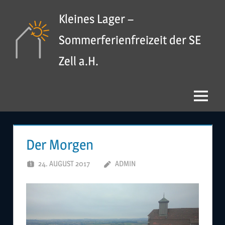
Zum
Kleines Lager –
Inhalt
springen
Sommerferienfreizeit der SE
Zell a.H.
Menü
Der Morgen
24. AUGUST 2017
ADMIN