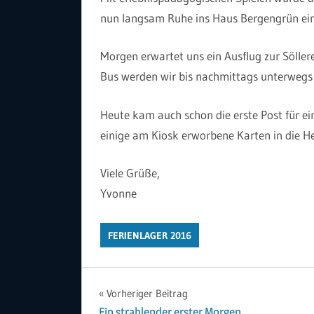
nun langsam Ruhe ins Haus Bergengrün ein
Morgen erwartet uns ein Ausflug zur Söll
Bus werden wir bis nachmittags unterwegs 
Heute kam auch schon die erste Post für ei
einige am Kiosk erworbene Karten in die He
Viele Grüße,
Yvonne
FERIENLAGER 2016
Beitragsnavigation
Vorheriger Beitrag
Ein strahlender erster Morgen