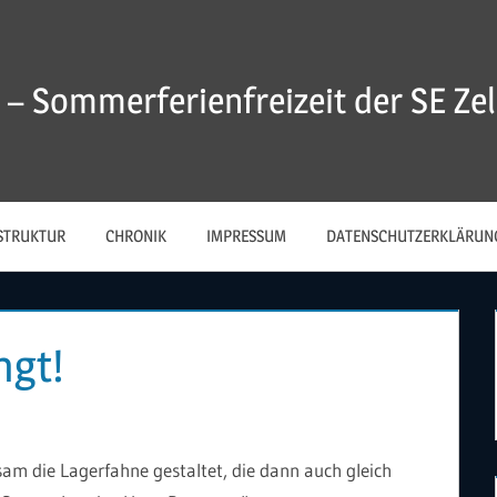
 – Sommerferienfreizeit der SE Zell
STRUKTUR
CHRONIK
IMPRESSUM
DATENSCHUTZERKLÄRUN
ngt!
am die Lagerfahne gestaltet, die dann auch gleich