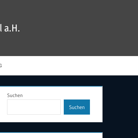
 a.H.
G
Suchen
Suchen