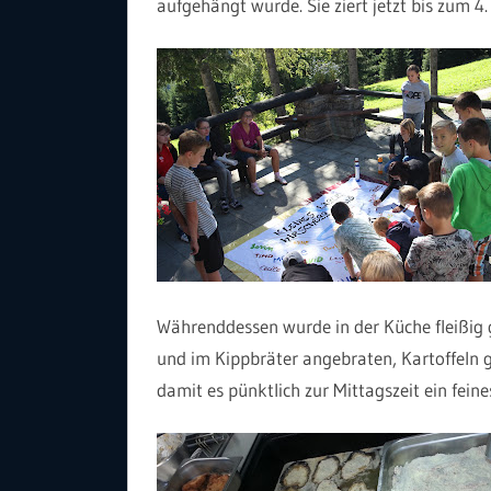
aufgehängt wurde. Sie ziert jetzt bis zum 
Währenddessen wurde in der Küche fleißig g
und im Kippbräter angebraten, Kartoffeln
damit es pünktlich zur Mittagszeit ein feine