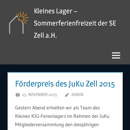
Zum
Kleines Lager –
Inhalt
springen
Sommerferienfreizeit der SE
Zell a.H.
Menü
Förderpreis des JuKu Zell 2015
25. NOVEMBER 2015
ADMIN
Gestern Abend erhielten wir als Team des
Kleinen KJG-Ferienlagers im Rahmen der JuKu
Mitgliederversammlung den diesjährigen