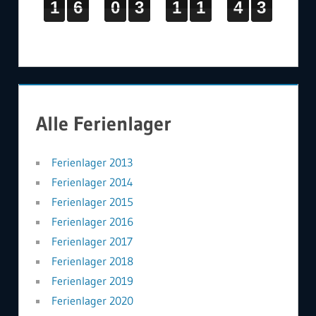
1
1
1
6
6
6
0
0
0
3
3
3
1
1
1
1
1
1
4
4
4
2
3
1
6
0
3
1
1
4
3
2
Alle Ferienlager
Ferienlager 2013
Ferienlager 2014
Ferienlager 2015
Ferienlager 2016
Ferienlager 2017
Ferienlager 2018
Ferienlager 2019
Ferienlager 2020