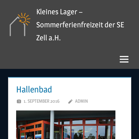
Zum
Kleines Lager –
Inhalt
springen
Sommerferienfreizeit der SE
Zell a.H.
Menü
Hallenbad
1. SEPTEMBER 2016
ADMIN