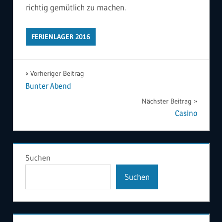
richtig gemütlich zu machen.
FERIENLAGER 2016
Beitragsnavigation
Vorheriger Beitrag
Bunter Abend
Nächster Beitrag
Casino
Suchen
Suchen