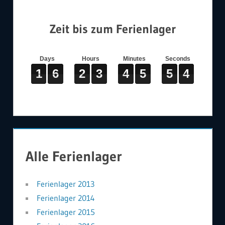
Zeit bis zum Ferienlager
Days
Hours
Minutes
Seconds
1
1
1
6
6
6
2
2
2
3
3
3
4
4
4
5
5
5
5
5
5
3
4
1
6
2
3
4
5
5
4
3
Alle Ferienlager
Ferienlager 2013
Ferienlager 2014
Ferienlager 2015