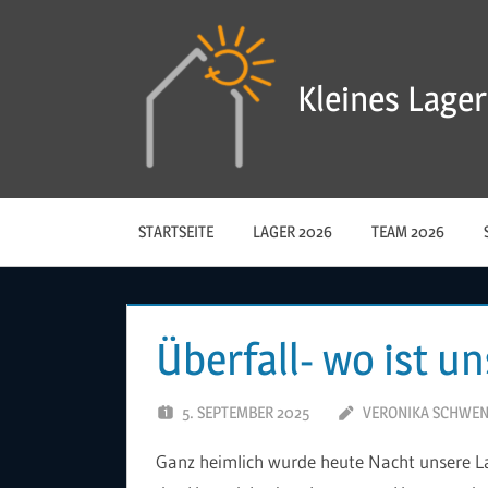
Zum
Inhalt
springen
Kleines Lager
STARTSEITE
LAGER 2026
TEAM 2026
Überfall- wo ist u
5. SEPTEMBER 2025
VERONIKA SCHWE
Ganz heimlich wurde heute Nacht unsere La