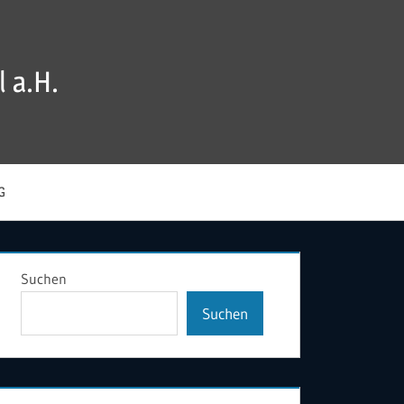
 a.H.
G
Suchen
Suchen