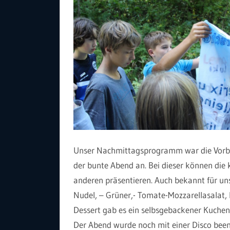
Unser Nachmittagsprogramm war die Vorbe
der bunte Abend an. Bei dieser können die
anderen präsentieren. Auch bekannt für un
Nudel, – Grüner,- Tomate-Mozzarellasalat
Dessert gab es ein selbsgebackener Kuchen
Der Abend wurde noch mit einer Disco been