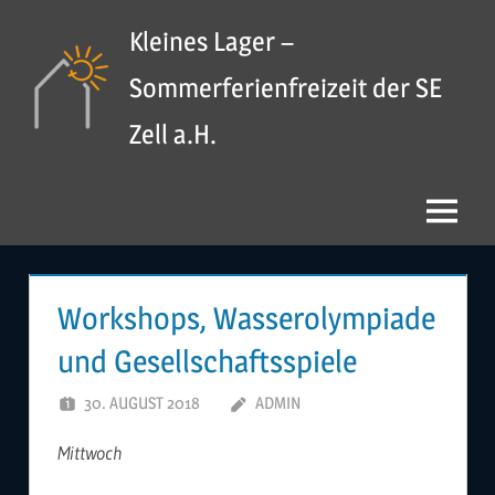
Zum
Kleines Lager –
Inhalt
springen
Sommerferienfreizeit der SE
Zell a.H.
Menü
Workshops, Wasserolympiade
und Gesellschaftsspiele
30. AUGUST 2018
ADMIN
Mittwoch