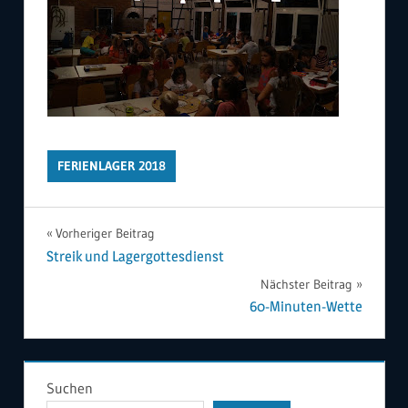
FERIENLAGER 2018
Beitragsnavigation
Vorheriger Beitrag
Streik und Lagergottesdienst
Nächster Beitrag
60-Minuten-Wette
Suchen